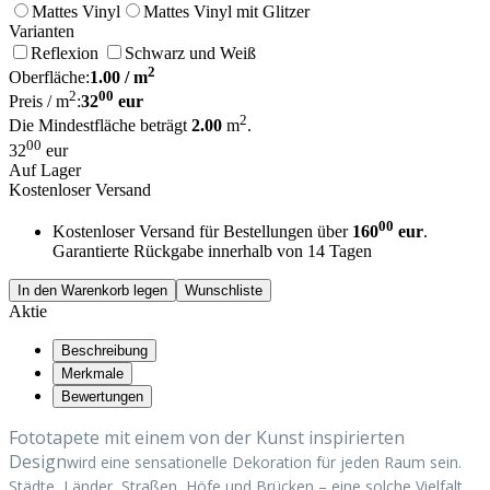
Mattes Vinyl
Mattes Vinyl mit Glitzer
Varianten
Reflexion
Schwarz und Weiß
2
Oberfläche:
1.00
/ m
2
00
Preis / m
:
32
eur
2
Die Mindestfläche beträgt
2.00
m
.
00
32
eur
Auf Lager
Kostenloser Versand
00
Kostenloser Versand für Bestellungen über
160
eur
.
Garantierte Rückgabe innerhalb von 14 Tagen
In den Warenkorb legen
Wunschliste
Aktie
Beschreibung
Merkmale
Bewertungen
Fototapete mit einem von der Kunst inspirierten
Design
wird eine sensationelle Dekoration für jeden Raum sein.
Städte, Länder, Straßen, Höfe und Brücken – eine solche Vielfalt