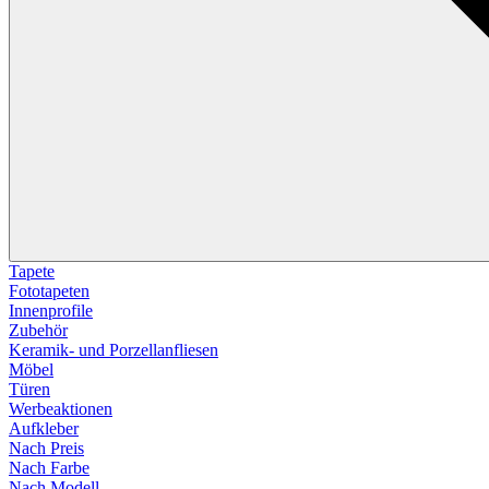
Tapete
Fototapeten
Innenprofile
Zubehör
Keramik- und Porzellanfliesen
Möbel
Türen
Werbeaktionen
Aufkleber
Nach Preis
Nach Farbe
Nach Modell