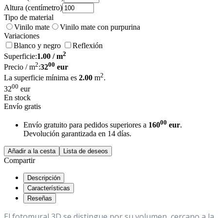
Altura
(centímetro)
Tipo de material
Vinilo mate
Vinilo mate con purpurina
Variaciones
Blanco y negro
Reflexión
2
Superficie:
1.00
/ m
2
00
Precio / m
:
32
eur
2
La superficie mínima es
2.00
m
.
00
32
eur
En stock
Envío gratis
00
Envío gratuito para pedidos superiores a
160
eur
.
Devolución garantizada en 14 días.
Añadir a la cesta
Lista de deseos
Compartir
Descripción
Características
Reseñas
El fotomural 3D se distingue por su volumen, cercano a la