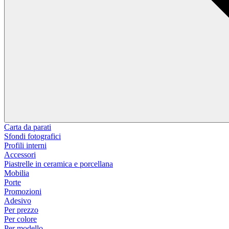
Carta da parati
Sfondi fotografici
Profili interni
Accessori
Piastrelle in ceramica e porcellana
Mobilia
Porte
Promozioni
Adesivo
Per prezzo
Per colore
Per modello