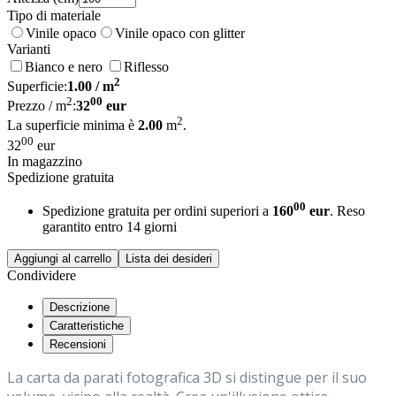
Tipo di materiale
Vinile opaco
Vinile opaco con glitter
Varianti
Bianco e nero
Riflesso
2
Superficie:
1.00
/ m
2
00
Prezzo / m
:
32
eur
2
La superficie minima è
2.00
m
.
00
32
eur
In magazzino
Spedizione gratuita
00
Spedizione gratuita per ordini superiori a
160
eur
. Reso
garantito entro 14 giorni
Aggiungi al carrello
Lista dei desideri
Condividere
Descrizione
Caratteristiche
Recensioni
La carta da parati fotografica 3D si distingue per il suo