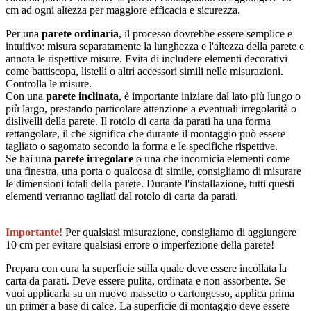
cm ad ogni altezza per maggiore efficacia e sicurezza.
Per una
parete ordinaria
, il processo dovrebbe essere semplice e
intuitivo: misura separatamente la lunghezza e l'altezza della parete e
annota le rispettive misure. Evita di includere elementi decorativi
come battiscopa, listelli o altri accessori simili nelle misurazioni.
Controlla le misure.
Con una
parete inclinata
, è importante iniziare dal lato più lungo o
più largo, prestando particolare attenzione a eventuali irregolarità o
dislivelli della parete. Il rotolo di carta da parati ha una forma
rettangolare, il che significa che durante il montaggio può essere
tagliato o sagomato secondo la forma e le specifiche rispettive.
Se hai una
parete irregolare
o una che incornicia elementi come
una finestra, una porta o qualcosa di simile, consigliamo di misurare
le dimensioni totali della parete. Durante l'installazione, tutti questi
elementi verranno tagliati dal rotolo di carta da parati.
Importante!
Per qualsiasi misurazione, consigliamo di aggiungere
10 cm per evitare qualsiasi errore o imperfezione della parete!
Prepara con cura la superficie sulla quale deve essere incollata la
carta da parati. Deve essere pulita, ordinata e non assorbente. Se
vuoi applicarla su un nuovo massetto o cartongesso, applica prima
un primer a base di calce. La superficie di montaggio deve essere