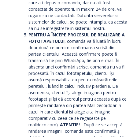
care ati depus o comanda, dar nu ati fost
contactat de operatorii, in maxim 24 de ore, va
rugam sa ne contactati. Datorita serverelor si
sistemelor de calcul, se poate intampla, ca acesta
sa nu se inregistreze in sistemul nostru.
PENTRU A ÎNCEPE PROCESUL DE REALIZARE A
FOTOTAPETULUI
, comanda va fi luată în lucru
doar după ce primim confirmarea scrisă din
partea clientului. Această confirmare poate fi
transmisă fie prin WhatsApp, fie prin e-mail. În
absența unei confirmări scrise, comanda nu va fi
procesată. În cazul fototapetului, clientul își
asumă responsabilitatea pentru măsurătorile
peretelui, luând în calcul inclusiv pierderile. De
asemenea, clientul își alege imaginea pentru
fototapet și își dă acordul pentru aceasta după ce
primește randarea din partea MallDeco(doar in
cazul in care clientul isi alege alta imagine
comparativ cu ceea ce se regaseste pe
malldeco.com).
ATENTIE!
După ce se acceptă
randarea imaginii, comanda este confirmată și