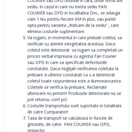
COURIER sau DPD oriunde in tara, unde firma are
sediu. In cazul in care nu exista sediu FAN
COURIER sau DPD in localitatea Dvs., se adauga
cate 1 leu pentru fiecare KM in plus, sau puteti
opta pentru varianta „Ridicare de la sediu” , care
elimina costurile suplimentare.
Va rugam, in momentul in care preluati coletul, sa
verificati cu atentie integritatea acestuia. Daca
coletul este deteriorat va rugam sa completati un
proces verbal impreuna cu agentul Fan Courier
sau DPD in care sa specificati defectiunile
constatate. Daca neglijati verificarea coletului la
preluare si ulterior constatati ca s-a deteriorat
coletul toate raspunderea este a dumneavoastra.
Coletele se verifica la preluare, Reclamatii
ulterioare nu primim! Produsele deteriorate nu se
pot returna, conf pct.
Costurile transportului sunt suportate in totalitate
de catre Cumparator!
Taxa de transport se calculeaza in functie de
greutate, de catre FAN COURIER sau DPD,
respectiv: