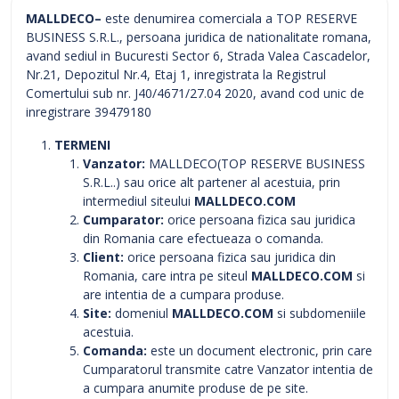
MALLDECO–
este denumirea comerciala a TOP RESERVE
BUSINESS S.R.L., persoana juridica de nationalitate romana,
avand sediul in Bucuresti Sector 6, Strada Valea Cascadelor,
Nr.21, Depozitul Nr.4, Etaj 1, inregistrata la Registrul
Comertului sub nr. J40/4671/27.04 2020, avand cod unic de
inregistrare 39479180
TERMENI
Vanzator:
MALLDECO(TOP RESERVE BUSINESS
S.R.L..) sau orice alt partener al acestuia, prin
intermediul siteului
MALLDECO.COM
Cumparator:
orice persoana fizica sau juridica
din Romania care efectueaza o comanda.
Client:
orice persoana fizica sau juridica din
Romania, care intra pe siteul
MALLDECO.COM
si
are intentia de a cumpara produse.
Site:
domeniul
MALLDECO.COM
si subdomeniile
acestuia.
Comanda:
este un document electronic, prin care
Cumparatorul transmite catre Vanzator intentia de
a cumpara anumite produse de pe site.