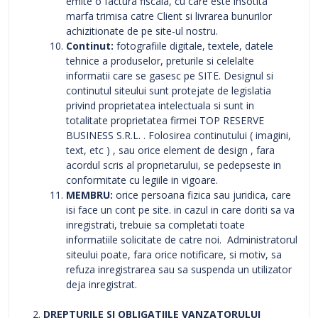
emite o factura fiscala, cu care este insotita
marfa trimisa catre Client si livrarea bunurilor
achizitionate de pe site-ul nostru.
Continut:
fotografiile digitale, textele, datele
tehnice a produselor, preturile si celelalte
informatii care se gasesc pe SITE. Designul si
continutul siteului sunt protejate de legislatia
privind proprietatea intelectuala si sunt in
totalitate proprietatea firmei TOP RESERVE
BUSINESS S.R.L. . Folosirea continutului ( imagini,
text, etc ) , sau orice element de design , fara
acordul scris al proprietarului, se pedepseste in
conformitate cu legiile in vigoare.
MEMBRU:
orice persoana fizica sau juridica, care
isi face un cont pe site. in cazul in care doriti sa va
inregistrati, trebuie sa completati toate
informatiile solicitate de catre noi. Administratorul
siteului poate, fara orice notificare, si motiv, sa
refuza inregistrarea sau sa suspenda un utilizator
deja inregistrat.
DREPTURILE SI OBLIGATIILE VANZATORULUI