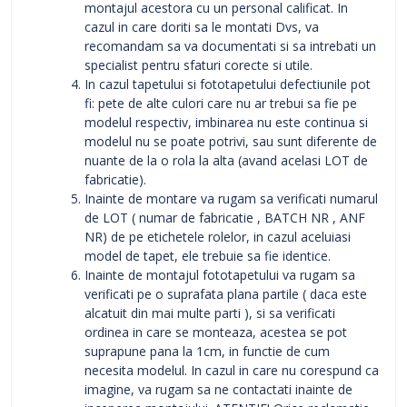
montajul acestora cu un personal calificat. In
cazul in care doriti sa le montati Dvs, va
recomandam sa va documentati si sa intrebati un
specialist pentru sfaturi corecte si utile.
In cazul tapetului si fototapetului defectiunile pot
fi: pete de alte culori care nu ar trebui sa fie pe
modelul respectiv, imbinarea nu este continua si
modelul nu se poate potrivi, sau sunt diferente de
nuante de la o rola la alta (avand acelasi LOT de
fabricatie).
Inainte de montare va rugam sa verificati numarul
de LOT ( numar de fabricatie , BATCH NR , ANF
NR) de pe etichetele rolelor, in cazul aceluiasi
model de tapet, ele trebuie sa fie identice.
Inainte de montajul fototapetului va rugam sa
verificati pe o suprafata plana partile ( daca este
alcatuit din mai multe parti ), si sa verificati
ordinea in care se monteaza, acestea se pot
suprapune pana la 1cm, in functie de cum
necesita modelul. In cazul in care nu corespund ca
imagine, va rugam sa ne contactati inainte de