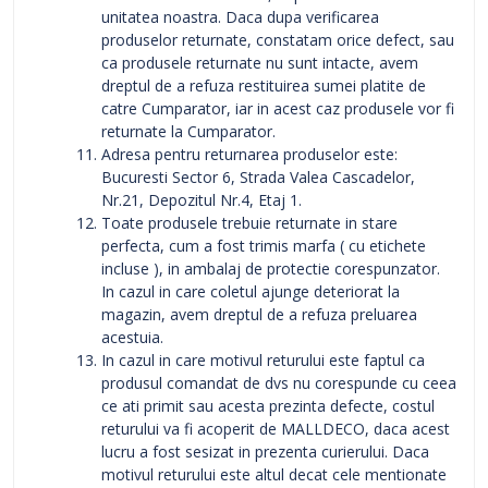
unitatea noastra. Daca dupa verificarea
produselor returnate, constatam orice defect, sau
ca produsele returnate nu sunt intacte, avem
dreptul de a refuza restituirea sumei platite de
catre Cumparator, iar in acest caz produsele vor fi
returnate la Cumparator.
Adresa pentru returnarea produselor este:
Bucuresti Sector 6, Strada Valea Cascadelor,
Nr.21, Depozitul Nr.4, Etaj 1.
Toate produsele trebuie returnate in stare
perfecta, cum a fost trimis marfa ( cu etichete
incluse ), in ambalaj de protectie corespunzator.
In cazul in care coletul ajunge deteriorat la
magazin, avem dreptul de a refuza preluarea
acestuia.
In cazul in care motivul returului este faptul ca
produsul comandat de dvs nu corespunde cu ceea
ce ati primit sau acesta prezinta defecte, costul
returului va fi acoperit de MALLDECO, daca acest
lucru a fost sesizat in prezenta curierului. Daca
motivul returului este altul decat cele mentionate