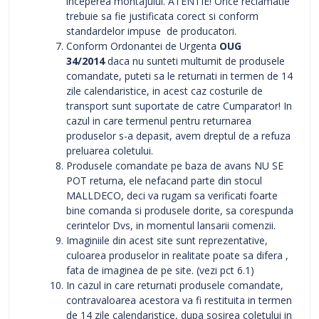
inceperea montajului. ATENTIE! Orice reclamatie
trebuie sa fie justificata corect si conform
standardelor impuse de producatori.
Conform Ordonantei de Urgenta
OUG
34/2014
daca nu sunteti multumit de produsele
comandate, puteti sa le returnati in termen de 14
zile calendaristice, in acest caz costurile de
transport sunt suportate de catre Cumparator! In
cazul in care termenul pentru returnarea
produselor s-a depasit, avem dreptul de a refuza
preluarea coletului.
Produsele comandate pe baza de avans NU SE
POT returna, ele nefacand parte din stocul
MALLDECO, deci va rugam sa verificati foarte
bine comanda si produsele dorite, sa corespunda
cerintelor Dvs, in momentul lansarii comenzii.
Imaginiile din acest site sunt reprezentative,
culoarea produselor in realitate poate sa difera ,
fata de imaginea de pe site. (vezi pct 6.1)
In cazul in care returnati produsele comandate,
contravaloarea acestora va fi restituita in termen
de 14 zile calendaristice, dupa sosirea coletului in