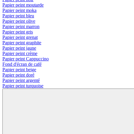
Papier peint moutarde
Papier peint moka
Papier peint bleu
Papier peint olive
Papier peint marron
Papier peint gris
Papier peint grenat
Papier peint graphite
Papier peint jaune
Papier peint crème
Papier peint Cappuccino
Fond d'écran de café
Papier peint beige
Papier peint doré
Papier peint argenté
Papier peint turquoise