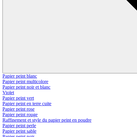
Papier peint blanc
Papier peint multicolore
Papier peint noir et blanc
Violet
Papier peint vert
Papier peint en terre cuite
Papier peint rose
Papier peint rouge
Raffinement et style du papier peint en poudre
Papier peint perle
Papier peint sable
Papier peint noir