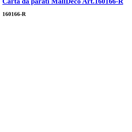
Carta da parati MallDeco Art.160166-R
160166-R